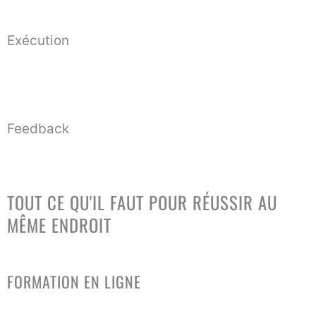
02
Exécution
Faire les actions qui créent du revenu : offre, prospection,
appels, suivi — même quand ce n’est pas “inspirant”.
03
Feedback
Corriger vite ce qui bloque : message, positionnement, prix,
pitch, suivi — au lieu de tourner en rond.
TOUT CE QU'IL FAUT POUR RÉUSSIR
AU
MÊME ENDROIT
Un écosystème complet pour passer à l'action.
FORMATION EN LIGNE
Accès 24/7 aux modules vidéos, templates et outils.