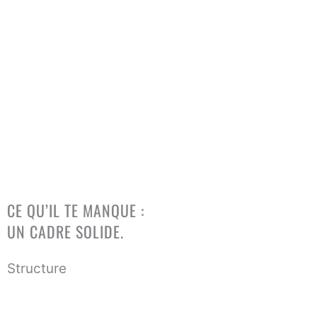
et ton business reste imprévisible.
Tu es occupé, mais tu ne sais pas exactement quoi faire
cette semaine pour vendre.
Tu repousses la vente et la prospection, puis tu espères
que “ça marche” tout seul.
Tu consommes du contenu pour te rassurer… au lieu
d’implémenter et d’obtenir des résultats.
(C’est le chaos qui fatigue. Pas ton manque de potentiel.)
La Solution
CE QU’IL TE MANQUE :
UN CADRE SOLIDE.
01
Structure
Savoir quoi faire chaque semaine, dans quel ordre, et pourquoi
ça marche.