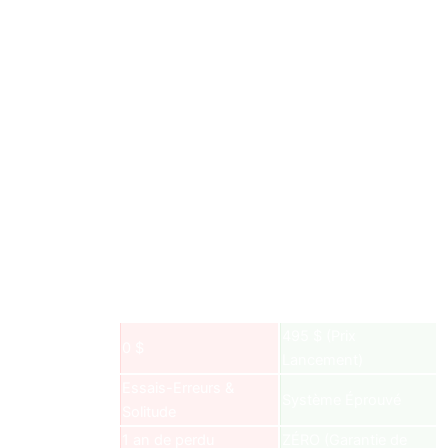
C'est un ROI de
2 000 %
, c’est
20X TA MISE!
Si vous hésitez encore à échanger 495 $ contre 10 000 $,
posez-vous la seule vraie question :
Est-ce que tu doutes de MON EXPÉRIENCE... ou de TA
CAPACITÉ?
Le véhicule est là. Il ne manque que le conducteur.
OPTION A : HÉSITER
OPTION B :
❌
L'ASCENSION ✅
495 $
(Prix
Investissement
0 $
Lancement)
Essais-Erreurs &
Stratégie
Système Éprouvé
Solitude
1 an de perdu
ZÉRO
(Garantie de