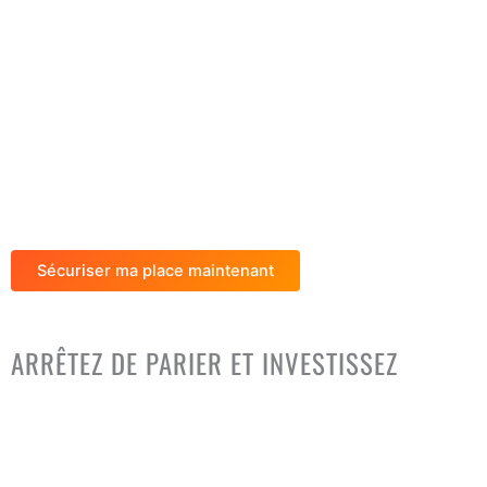
Formation continue
Communauté
Suivi d’accountability
Garantie Illimitée
2000 $
495
$
Code promo : SOMMET2025
Sécuriser ma place maintenant
Possibilité de 4 paiements sans intérêt
ARRÊTEZ DE PARIER
ET INVESTISSEZ
Le calcul est simple : Vous investissez
495 $
.
Je vous donne le système pour aller chercher
10 000 $
(minimum).