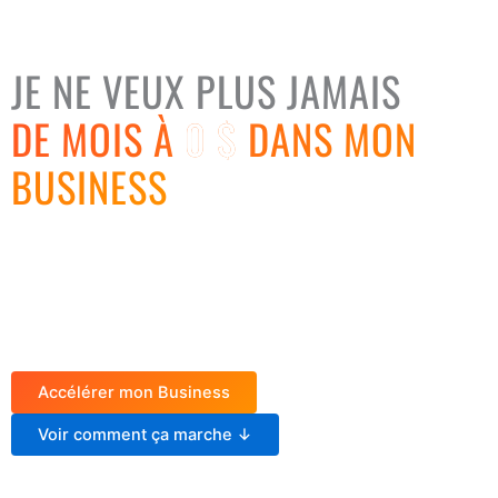
Pour Entrepreneurs, Coachs & Consultants
JE NE VEUX PLUS JAMAIS
DE MOIS À
0 $
DANS MON
BUSINESS
Un accompagnement terrain pour bâtir des
fondations en
béton
,
et vendre ses premiers 2000$ à 3000$ par mois afin de...
PROPULSER VOTRE ENTREPRISE À L'ÉTAPE SUIVANTE
ET
VIVRE CONFORTABLEMENT DE VOTRE ACTIVITÉ.
Accélérer mon Business
Voir comment ça marche ↓