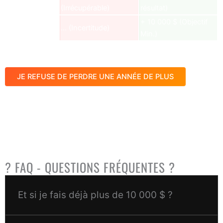
Risque
(Irrécupérable)
résultat)
+ 10 000 $
(Objectif
Résultat
...
(Incertitude)
Min.)
PERTE
BILAN
GAIN NET : + 9 505 $
D'OPPORTUNITÉS
JE REFUSE DE PERDRE UNE ANNÉE DE PLUS
Cela revient à
1,35 $ par jour
,
c’est MOINS CHER QU’UN CAFÉ!
Si TA RÉUSSITE entrepreneuriale ne vaut pas le prix d'un café
par jour,
RENDS-TOI SERVICE ET FERME CETTE PAGE.
?
FAQ - QUESTIONS FRÉQUENTES
?
Et si je fais déjà
plus de 10 000 $
?