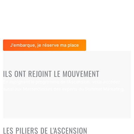
Pas de limite de temps. Vous exécutez, je vous accompagne.
Vous bloquez, on ajuste.
Vous bénéficiez du soutien tant que ce résultat n'est pas
atteint.
J'embarque, je réserve ma place
ILS ONT REJOINT LE MOUVEMENT
En rejoignant le programme de l'Ascension, vous accédez
aussi aux Masterclasses des experts du Sommet Marketing.
La Méthode
LES PILIERS DE L'ASCENSION