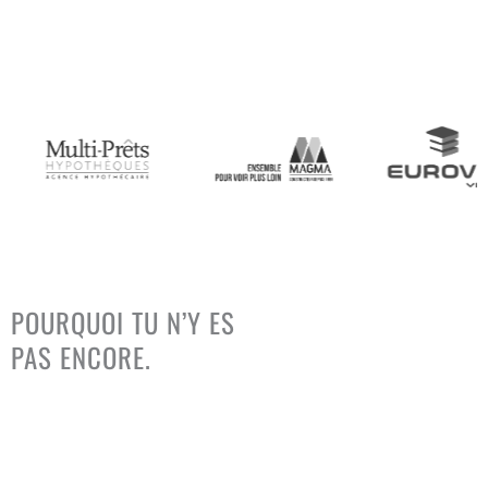
Une expertise terrain éprouvée auprès de
2 200+ entreprises
depuis plus de 20 ans
Le Constat
POURQUOI TU N’Y ES
PAS ENCORE.
Le problème n’est pas ton talent. C’est la structure.
Sans cadre simple (offre claire → acquisition → vente → suivi),
tu avances par à-coups : tu testes, tu changes, tu t’éparpilles…