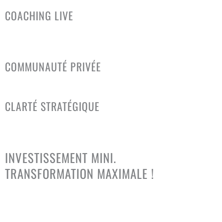
COACHING LIVE
Sessions de groupe hebdomadaires pour éliminer les
blocages.
COMMUNAUTÉ PRIVÉE
Réseautage, entraide et opportunités d'affaires.
CLARTÉ STRATÉGIQUE
Je réponds à vos questions business. Ne restez jamais bloqué.
L'équation est simple
INVESTISSEMENT MINI.
TRANSFORMATION MAXIMALE !
Cessez de dépenser des fortunes en théories. Voici l'outil
pratique pour
ajouter 10 000 $ de revenus à vos revenus
actuels
(quel que soit votre niveau) ou propulser votre chiffre