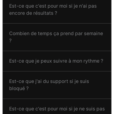
Est-ce que c'est pour moi si je n'ai
pas
encore de résultats
?
Combien de temps
ça prend par semaine
?
Est-ce que je peux suivre
à mon rythme
?
Est-ce que j'ai du
support
si je suis
bloqué
?
Est-ce que c'est pour moi si je ne suis
pas