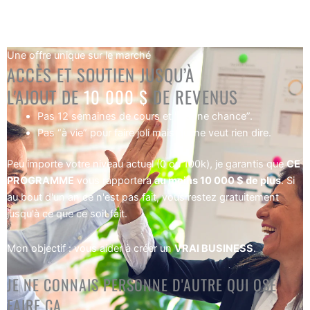
"L’Ascension, c’est la synthèse de cette expérience que je vais
te transmettre en version condensée."
Une offre unique sur le marché
ACCÈS ET SOUTIEN JUSQU’À
L'AJOUT DE
10 000 $
DE REVENUS
Pas 12 semaines de cours et "bonne chance”.
Pas “à vie” pour faire joli mais qui ne veut rien dire.
Peu importe votre niveau actuel (0 ou 100k), je garantis que
CE
PROGRAMME
vous rapportera
au moins 10 000 $ de plus
. Si
au bout d'un an ce n'est pas fait, vous restez gratuitement
jusqu'à ce que ce soit fait.
Mon objectif : vous aider à créer un
VRAI BUSINESS
.
JE NE CONNAIS PERSONNE D'AUTRE QUI
OSE
FAIRE ÇA.