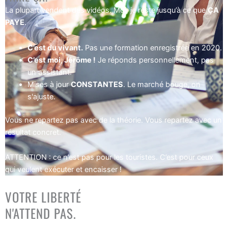
La plupart vendent des vidéos. Moi, je reste jusqu’à ce que
ÇA
PAYE
.
C’est du vivant.
Pas une formation enregistrée en 2020.
C’est moi, Jérôme !
Je réponds personnellement, pas
un assistant.
Mises à jour
CONSTANTES
. Le marché bouge, on
s'ajuste.
Vous ne repartez pas avec de la théorie. Vous repartez avec un
résultat concret.
ATTENTION : ce n’est pas pour les touristes. C’est pour ceux
qui veulent exécuter et encaisser !
VOTRE LIBERTÉ
N'ATTEND PAS.
Rendez-vous LIVE hebdo